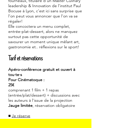
fourneaux, titulaire d’un Master Culinary
leadership & Innovation de l’institut Paul
Bocuse à Lyon, c’est ici sans surprise que
l’on peut vous annoncer que l’on va se
régaler!
Elle concoctera un menu complet,
entrée-plat-dessert, alors ne manquez
surtout pas cette opportunité de
savourer un moment unique mêlant art,
gastronomie et.. réflexions sur le sport!
Tarif et réservations
Apéro-conférence gratuit et ouvert à
tou·te·s
Pour Cinématoque :
25€
comprenant 1 film + 1 repas
(entrée/plat/dessert) + discussions avec
les auteurs à l'issue de la projection
Jauge limitée
, réservation obligatoire
■
J
e réserve