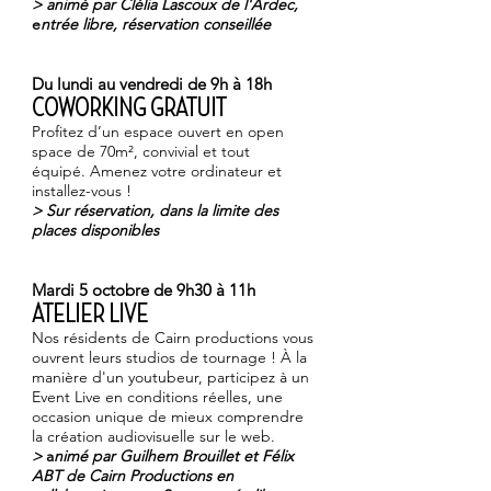
> animé par
Clélia Lascoux
de l'
Ardec
,
e
ntrée libre, réservation conseillée
Du lundi au vendredi de 9h à 18h
COWORKING GRATUIT
Profitez d’un espace ouvert en open
space de 70m², convivial et tout
équipé. Amenez votre ordinateur et
installez-vous !
> Sur réservation, dans la limite des
places disponibles
Mardi 5 octobre de 9h30 à 11h
ATELIER LIVE
Nos résidents de Cairn productions vous
ouvrent leurs studios de tournage ! À la
manière d'un youtubeur, participez à un
Event Live en conditions réelles, une
occasion unique de mieux comprendre
la création audiovisuelle sur le web.
>
a
nimé par
Guilhem Brouillet
et
Félix
ABT
de
Cairn Productions
en