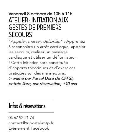
Vendredi 8 octobre de 10h à 11h
ATELIER : INITIATION AUX
GESTES DE PREMIERS
SECOURS
"
Appeler, masser, défibriller
" : Apprenez
à reconnaitre un arrêt cardiaque, appeler
les secours, réaliser un massage
cardiaque et utiliser un défibrillateur
! Cette initiation sera constituée
d’apports théoriques et d’exercices
pratiques sur des mannequins.
> animé par
Pascal Doré
de
CFPSI
,
entrée libre, sur réservation, +10 ans
―――――――――――
Infos & réservations
―――――――――――
04 67 92 21 74
contact@tripostal-mtp.fr
Événement Facebook