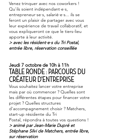
Venez trinquer avec nos coworkers !
Qu'ils soient indépendant·e·s,
entrepreneur·se·s, salarié·e·s... ils se
feront un plaisir de partager avec vous
leur expérience de travail collaboratif, et
vous expliqueront ce que le tiers-lieu
apporte à leur activité.
> avec les résident·e·s du Tri Postal,
entrée libre, réservation conseillée
Jeudi 7 octobre de 10h à 11h
TABLE RONDE : PARCOURS DU
CRÉATEUR D'ENTREPRISE
Vous souhaitez lancer votre entreprise
mais par où commencer ? Quelles sont
les différentes étapes pour financer votre
projet ? Quelles structures
d'accompagnement choisir ? Matchers,
start-up résidente du Tri
Postal, répondra à toutes vos questions !
> animé par
Jean-Marie Dupré
et
Stéphane Silvi
de
Matchers
, entrée libre,
sur réservation