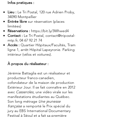
Infos pratiques :
Lieu :
Le Tri Postal, 120 rue Adrien Proby,
34090 Montpellier
Entrée libre
sur réservation (places
limitées)
Réservations :
https://bit.ly/3Whwed4
Contact :
Le Tri Postal,
contact@tripostal-
mtp.fr
,
04 67 92 21 74
Accès :
Quartier Hôpitaux/Facultés, Tram
ligne 1, arrêt Hôpital Lapeyronie. Parking
intérieur (vélos et voitures).
À propos du réalisateur :
Jérémie Battaglia est un réalisateur et
producteur franco-canadien,
cofondateur de la maison de production
Extérieur Jour. Il se fait connaître en 2012
avec
Casseroles
, une vidéo virale sur les
manifestations étudiantes au Québec.
Son long métrage
Une jeunesse
française
a remporté le Prix spécial du
jury au EBS International Documentary
Festival à Séoul et a fait sa première