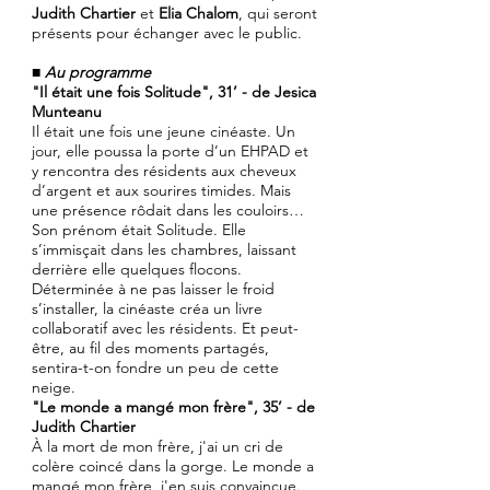
Judith Chartier
et
Elia Chalom
, qui seront
présents pour échanger avec le public.
■
Au programme
"Il était une fois Solitude", 31’ - de Jesica
Munteanu
Il était une fois une jeune cinéaste. Un
jour, elle poussa la porte d’un EHPAD et
y rencontra des résidents aux cheveux
d’argent et aux sourires timides. Mais
une présence rôdait dans les couloirs…
Son prénom était Solitude. Elle
s’immisçait dans les chambres, laissant
derrière elle quelques flocons.
Déterminée à ne pas laisser le froid
s’installer, la cinéaste créa un livre
collaboratif avec les résidents. Et peut-
être, au fil des moments partagés,
sentira-t-on fondre un peu de cette
neige.
"Le monde a mangé mon frère", 35’ - de
Judith Chartier
À la mort de mon frère, j'ai un cri de
colère coincé dans la gorge. Le monde a
mangé mon frère, j'en suis convaincue.