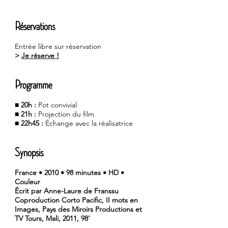
Réservations
Entrée libre sur réservation
>
Je réserve !
Programme
■
20h :
Pot convivial
■
21h :
Projection du film
■
22h45 :
Échange avec la réalisatrice
Synopsis
France • 2010 • 98 minutes • HD •
Couleur
Écrit par Anne-Laure de Franssu
Coproduction Corto Pacific, II mots en
Images, Pays des Miroirs Productions et
TV Tours, Mali, 2011, 98'