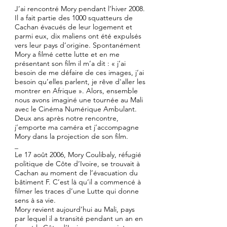
J’ai rencontré Mory pendant l’hiver 2008.
Il a fait partie des 1000 squatteurs de
Cachan évacués de leur logement et
parmi eux, dix maliens ont été expulsés
vers leur pays d’origine. Spontanément
Mory a filmé cette lutte et en me
présentant son film il m’a dit : « j’ai
besoin de me défaire de ces images, j’ai
besoin qu’elles parlent, je rêve d'aller les
montrer en Afrique ». Alors, ensemble
nous avons imaginé une tournée au Mali
avec le Cinéma Numérique Ambulant.
Deux ans après notre rencontre,
j’emporte ma caméra et j’accompagne
Mory dans la projection de son film.
_
Le 17 août 2006, Mory Coulibaly, réfugié
politique de Côte d’Ivoire, se trouvait à
Cachan au moment de l’évacuation du
bâtiment F. C’est là qu’il a commencé à
filmer les traces d’une Lutte qui donne
sens à sa vie.
Mory revient aujourd’hui au Mali, pays
par lequel il a transité pendant un an en