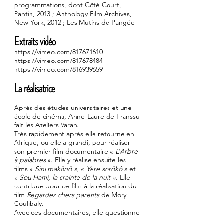
programmations, dont Côté Court,
Pantin, 2013 ; Anthology Film Archives,
New-York, 2012 ; Les Mutins de Pangée
Extraits vidéo
https://vimeo.com/817671610
https://vimeo.com/817678484
https://vimeo.com/816939659
La réalisatrice
Après des études universitaires et une
école de cinéma, Anne-Laure de Franssu
fait les Ateliers Varan.
Très rapidement après elle retourne en
Afrique, où elle a grandi, pour réaliser
son premier film documentaire «
L’Arbre
à palabres
». Elle y réalise ensuite les
films «
Sini makônô »,
«
Yere sorôkô »
et
«
Sou Hami, la crainte de la nuit »
. Elle
contribue pour ce film à la réalisation du
film
Regardez chers parents
de Mory
Coulibaly.
Avec ces documentaires, elle questionne