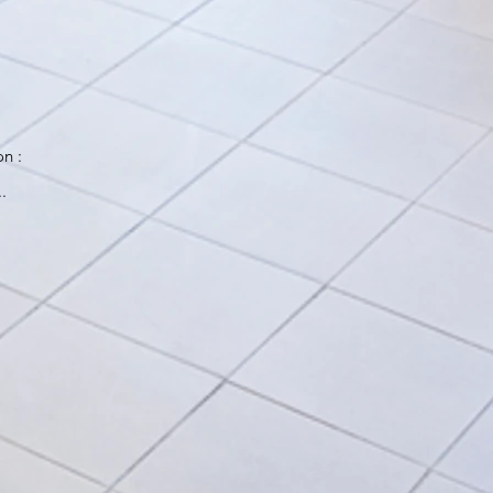
on :
.