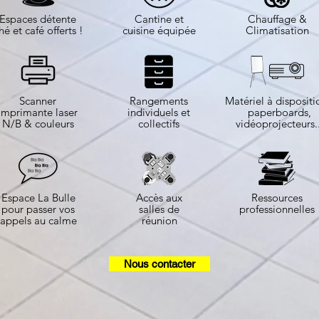
Espaces détente
Cantine et
Chauffage &
hé et café offerts !
cuisine équipée
Climatisation
Scanner
Rangements
Matériel à dispositi
Imprimante laser
individuels et
paperboards,
N/B & couleurs
collectifs
vidéoprojecteurs..
Espace La Bulle
Accès aux
Ressources
pour passer vos
salles de
professionnelles
appels au calme
réunion
Nous contacter