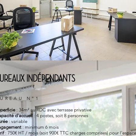
UREAUX INDÉPENDANTS
BUR
EAU N°1
perficie
: 34m² au RDC
avec terrasse privative
pacité d'accueil
: 4 postes, soit 8 personnes
urée
: variable
ngagement
: minimum 6 mois
rif
: 750€ HT / mois (soit 900€ TTC charges comprises) pour l'espace