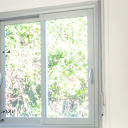
 total
ce total