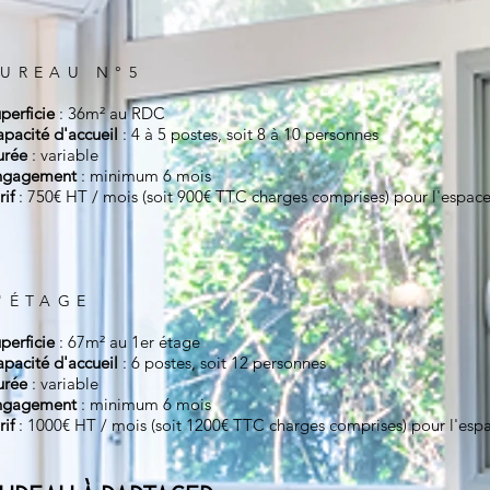
BUR
EAU N°5
perficie
: 36m² au RDC
pacité d'accueil
: 4 à 5 postes, soit 8 à 10 personnes
urée
: variable
ngagement
: minimum 6 mois
rif
: 750€ HT / mois (soit 900€ TTC charges comprises) pour l'espace
'ÉTAGE
perficie
: 67m² au 1er étage
pacité d'accueil
: 6 postes, soit 12 personnes
urée
: variable
ngagement
: minimum 6 mois
rif
: 1000€ HT / mois (soit 1200€ TTC charges comprises) pour l'espa