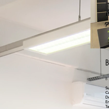
B
Su
Ca
D
E
Ta