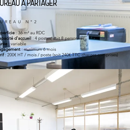
UREAU À PARTAGER
BUR
EAU N°2
perficie
: 36 m² au RDC
pacité d'accueil
: 4 postes, soit 8 personnes
urée
: variable
ngagement
: minimum 6 mois
rif
: 200€ HT / mois / poste (soit 240€ TTC charges comprises)