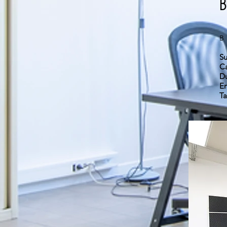
B
Su
Ca
D
E
Ta