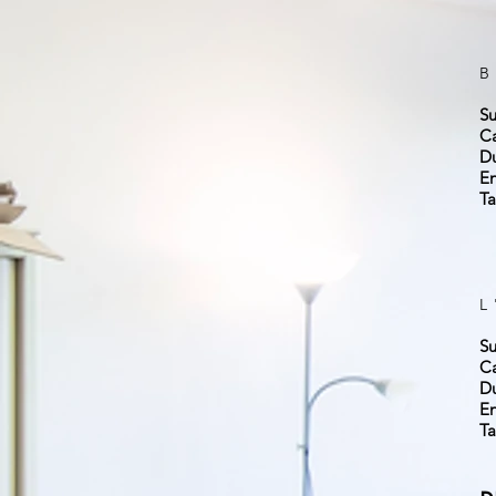
Su
Ca
D
E
Ta
L
Su
Ca
D
E
Ta