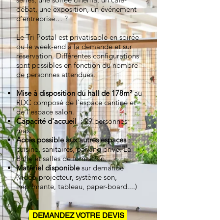
débat, une exposition, un événement
d’entreprise… ?
Le Tri Postal est privatisable en soirée
ou le week-end à la demande et sur
réservation. Différentes configurations
sont possibles en fonction du nombre
de personnes attendues.
Mise à disposition du hall de 178m²
au
RDC composé de l'espace cantine et
de l'espace salon.
Capacité d'accueil
: 99 personnes
max.
Accès possible aux autres espaces
:
cuisine, sanitaires, parking privé, La
Bulle et salles de formation.
Matériel disponible
sur demande
(vidéo-projecteur, système son,
imprimante, tableau, paper-board....)
DEMANDEZ VOTRE DEVIS